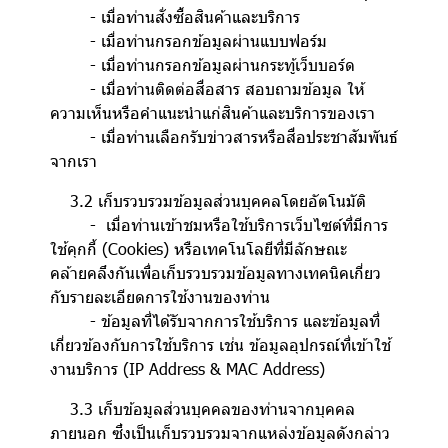
- เมื่อท่านสั่งซื้อสินค้าและบริการ
- เมื่อท่านกรอกข้อมูลผ่านแบบฟอร์ม
- เมื่อท่านกรอกข้อมูลผ่านกระทู้เว็บบอร์ด
- เมื่อท่านติดต่อสื่อสาร สอบถามข้อมูล ให้
ความเห็นหรือคำแนะนำแก่สินค้าและบริการของเรา
- เมื่อท่านเลือกรับข่าวสารหรือสื่อประชาสัมพันธ์
จากเรา
3.2 เก็บรวบรวมข้อมูลส่วนบุคคลโดยอัตโนมัติ
- เมื่อท่านเข้าชมหรือใช้บริการเว็บไซต์ที่มีการ
ใช้คุกกี้ (Cookies) หรือเทคโนโลยีที่มีลักษณะ
คล้ายคลึงกันเพื่อเก็บรวบรวมข้อมูลทางเทคนิคเกี่ยว
กับรายละเอียดการใช้งานของท่าน
- ข้อมูลที่ได้รับจากการใช้บริการ และข้อมูลที่
เกี่ยวข้องกับการใช้บริการ เช่น ข้อมูลอุปกรณ์ที่เข้าใช้
งานบริการ (IP Address & MAC Address)
3.3 เก็บข้อมูลส่วนบุคคลของท่านจากบุคคล
ภายนอก ซึ่งเป็นเก็บรวบรวมจากแหล่งข้อมูลดังกล่าว