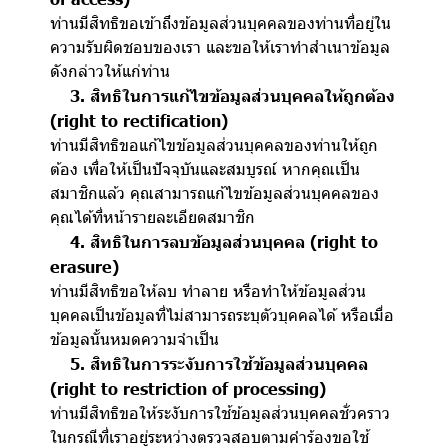
ท่านมีสิทธิขอเข้าถึงข้อมูลส่วนบุคคลของท่านที่อยู่ใน
ความรับผิดชอบของเรา และขอให้เราทำสำเนาข้อมูล
ดังกล่าวให้แก่ท่าน
3. สิทธิในการแก้ไขข้อมูลส่วนบุคคลให้ถูกต้อง
(right to rectification)
ท่านมีสิทธิขอแก้ไขข้อมูลส่วนบุคคลของท่านให้ถูก
ต้อง เพื่อให้เป็นปัจจุบันและสมบูรณ์ หากคุณเป็น
สมาชิกแล้ว คุณสามารถแก้ไขข้อมูลส่วนบุคคลของ
คุณได้ที่หน้ารายละเอียดสมาชิก
4. สิทธิในการลบข้อมูลส่วนบุคคล (right to
erasure)
ท่านมีสิทธิขอให้ลบ ทำลาย หรือทำให้ข้อมูลส่วน
บุคคลเป็นข้อมูลที่ไม่สามารถระบุตัวบุคคลได้ หรือเมื่อ
ข้อมูลนั้นหมดความจำเป็น
5. สิทธิในการระงับการใช้ข้อมูลส่วนบุคคล
(right to restriction of processing)
ท่านมีสิทธิขอให้ระงับการใช้ข้อมูลส่วนบุคคลชั่วคราว
ในกรณีที่เราอยู่ระหว่างตรวจสอบตามคำร้องขอใช้