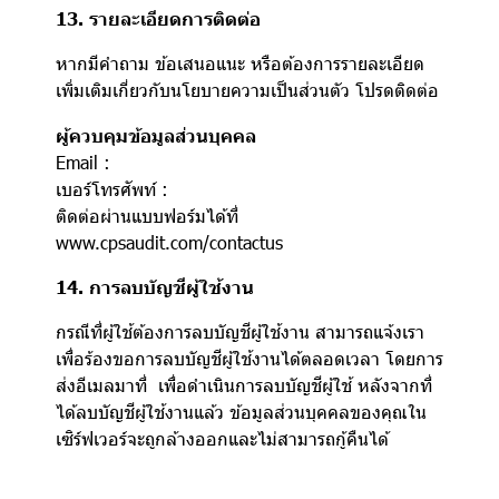
13. รายละเอียดการติดต่อ
หากมีคำถาม ข้อเสนอแนะ หรือต้องการรายละเอียด
เพิ่มเติมเกี่ยวกับนโยบายความเป็นส่วนตัว โปรดติดต่อ
ผู้ควบคุมข้อมูลส่วนบุคคล
Email :
เบอร์โทรศัพท์ :
ติดต่อผ่านแบบฟอร์มได้ที่
www.cpsaudit.com/contactus
14. การลบบัญชีผู้ใช้งาน
กรณีที่ผู้ใช้ต้องการลบบัญชีผู้ใช้งาน สามารถแจ้งเรา
เพื่อร้องขอการลบบัญชีผู้ใช้งานได้ตลอดเวลา โดยการ
ส่งอีเมลมาที่ เพื่อดำเนินการลบบัญชีผู้ใช้ หลังจากที่
ได้ลบบัญชีผู้ใช้งานแล้ว ข้อมูลส่วนบุคคลของคุณใน
เซิร์ฟเวอร์จะถูกล้างออกและไม่สามารถกู้คืนได้