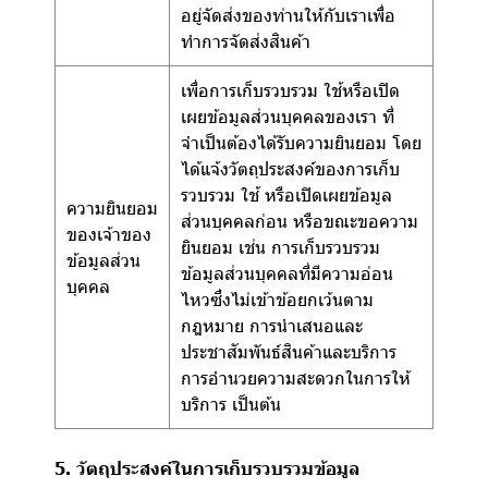
อยู่จัดส่งของท่านให้กับเราเพื่อ
ทำการจัดส่งสินค้า
เพื่อการเก็บรวบรวม ใช้หรือเปิด
เผยข้อมูลส่วนบุคคลของเรา ที่
จำเป็นต้องได้รับความยินยอม โดย
ได้แจ้งวัตถุประสงค์ของการเก็บ
รวบรวม ใช้ หรือเปิดเผยข้อมูล
ความยินยอม
ส่วนบุคคลก่อน หรือขณะขอความ
ของเจ้าของ
ยินยอม เช่น การเก็บรวบรวม
ข้อมูลส่วน
ข้อมูลส่วนบุคคลที่มีความอ่อน
บุคคล
ไหวซึ่งไม่เข้าข้อยกเว้นตาม
กฎหมาย การนำเสนอและ
ประชาสัมพันธ์สินค้าและบริการ
การอำนวยความสะดวกในการให้
บริการ เป็นต้น
5. วัตถุประสงค์ในการเก็บรวบรวมข้อมูล