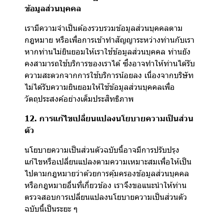
ข้อมูลส่วนบุคคล
เรามีความจำเป็นต้องรวบรวมข้อมูลส่วนบุคคลตาม
กฎหมาย หรือเพื่อการเข้าทำสัญญาระหว่างท่านกับเรา
หากท่านไม่ยินยอมให้เราใช้ข้อมูลส่วนบุคคล ท่านยัง
คงสามารถใช้บริการของเราได้ ซึ่งอาจทำให้ท่านได้รับ
ความสะดวกจากการใช้บริการน้อยลง เนื่องจากบริษัท
ไม่ได้รับความยินยอมให้ใช้ข้อมูลส่วนบุคคลเพื่อ
วัตถุประสงค์อย่างเต็มประสิทธิภาพ
12. การแก้ไขเปลี่ยนแปลงนโยบายความเป็นส่วน
ตัว
นโยบายความเป็นส่วนตัวฉบับนี้อาจมีการปรับปรุง
แก้ไขหรือเปลี่ยนแปลงตามความเหมาะสมเพื่อให้เป็น
ไปตามกฎหมายว่าด้วยการคุ้มครองข้อมูลส่วนบุคคล
หรือกฎหมายอื่นที่เกี่ยวข้อง เราจึงขอแนะนำให้ท่าน
ตรวจสอบการเปลี่ยนแปลงนโยบายความเป็นส่วนตัว
ฉบับนี้เป็นระยะ ๆ